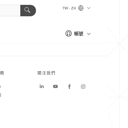
TW - ZH
帳號
務
關注我們
心
圖