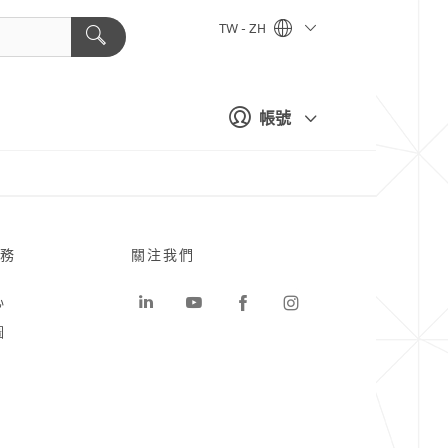
TW - ZH
帳號
務
關注我們
心
圖