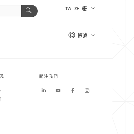
TW - ZH
帳號
務
關注我們
心
圖