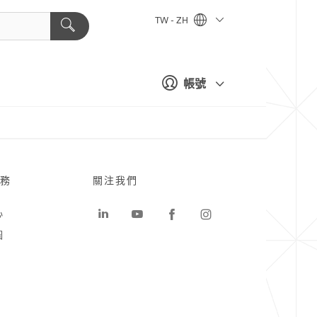
TW - ZH
帳號
務
關注我們
心
圖