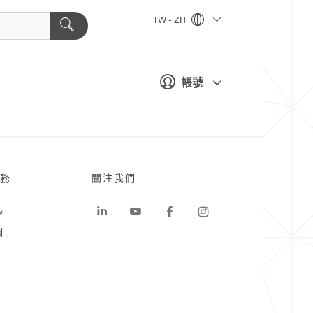
TW - ZH
帳號
務
關注我們
心
圖