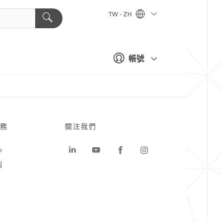
TW - ZH
帳號
務
關注我們
心
圖