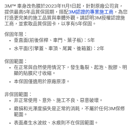
3M™ 車身改色膜於2023年11月1日起，針對原廠公司貨，
提供最高5年品質保固期，搭配
3M認證的專業施工商
，為您
打造更完美的施工品質與車體外觀。請認明3M授權認證施
工商，並索取品質保固卡，以享有5年保固。
保固年限：
垂直面(前後保桿、車門、葉子板)：5年
水平面(引擎蓋、車頂、尾翼、後箱蓋)：2年
保固範圍：
在正常與自然使用情況下，發生龜裂、起泡、脫膠、明
顯的貼膜尺寸收縮。
本保固僅適用於原廠原漆。
非保固範圍：
非正常使用、意外、施工不良、惡意破壞。
磨損和光澤度損失是正常的消耗，不屬於任何3M保修
範圍。
表面產生水波紋、水痕則不在保固範圍。