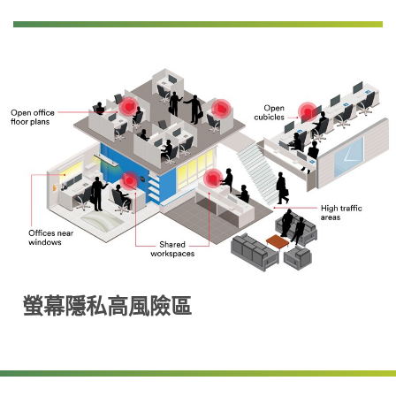
螢幕隱私高風險區
I
l
l
u