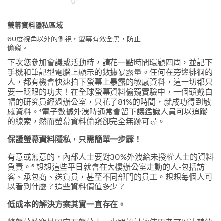
螢幕資料隱私區域
60度視角以外的側視，螢幕有效全黑，防止
偷窺。
下次您參加會議或活動時，請花一點時間環顧四周，並記下
手機和筆記型電腦上顯示的數據暴露量。任何在旁邊徘徊的
人，都有機會快速拍下螢幕上暴露的敏感資料，這一切都只
要一眨眼的功夫！在全球螢幕資料偷窺實驗中，一個頭戴白
帽的研究員經過辦公室，只花了81%的時間，就成功得到敏
感資料。⁴電子數據外洩時通常會留下讓鑑識人員可以追蹤
的線索，然而螢幕資料偷窺卻完全無跡可尋。
保護螢幕資料隱私，只需簡單一步驟！
有意或無意的，內部人士要對30%外洩給未授權人士的資料
負責。⁵ 想想這些平日就會在大樓辦公室走動的人-包括訪
客、承包商、送貨員，甚至不同部門的員工。想想每個人可
以看到什麼？這些資料價值多少？
低成本的解決方案其實一直存在。