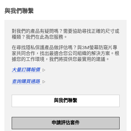
w
a
與我們聯繫
i
t
i
對我們的產品有疑問嗎？需要協助尋找正確的尺寸或
n
種類？我們在此為您服務。
g
a
在尋找隱私保護產品做評估嗎？與3M螢幕防窺片專
r
家共同合作，找出最適合您公司組織的解決方案。根
e
據您的工作環境，我們將提供您最實用的建議。
a
s
大量訂購報價
Arrow
,
a
查詢購買通路
Arrow
t
l
o
與我們聯繫
n
g
t
a
申請評估套件
b