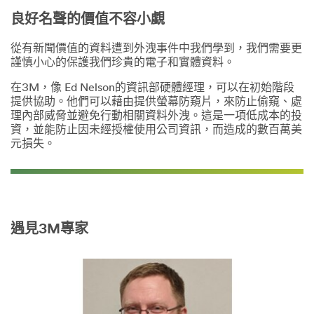
s
良好名聲的價值不容小覷
t
r
從有新聞價值的資料遭到外洩事件中我們學到，我們需要更
a
謹慎小心的保護我們珍貴的電子和實體資料。
t
i
在3M，像 Ed Nelson的資訊部硬體經理，可以在初始階段
o
提供協助。他們可以藉由提供螢幕防窺片，來防止偷窺、處
n
理內部威脅並避免行動相關資料外洩。這是一項低成本的投
o
資，並能防止因未經授權使用公司資訊，而造成的數百萬美
f
元損失。
m
u
l
t
i
-
遇見3M專家
l
e
v
e
l
o