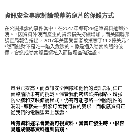
資訊安全專家討論螢幕防窺片的保護方式
在公開批露的事件當中，在2017年即有29億筆資料遭到外
洩。 ¹ 因資料外洩而產生的貨幣損失持續增加；而美國聯邦
調查局報告指出，2017年美國受害者被掠奪了14.2億美元。
²然而錢財不是唯一陷入危險的。像是插入勒索軟體的伎
倆，會造成勒索蠕蟲遭植入而破壞基礎建設。
風險已提高，而資訊安全團隊和他們的資訊部同仁正
面臨前所未有的挑戰。儘管我們密切監控網路、增強
防火牆和安裝修補程式，仍有可能忽略一個關鍵性的
漏洞–那就是一雙緊盯著我們看的雙眼，而敏感資料正
從我們的電腦螢幕上暴露。
所有資料遲早會變為可視資料，當真正發生時，³很容
易造成螢幕資料遭到偷窺。