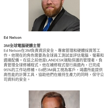
p
e
n
o
ff
i
c
e
Ed Nelson
s
p
3M全球電腦硬體主管
a
Ed Nelson在3M負責資訊安全、專案管理和硬體採買等工
c
作。他現在的角色需要為全球員工測試並評估電腦、螢幕和
e
週邊配備。在這之前他是LANDESK端點保護的管理者，負
w
責管理全球修補程式。他在補修程式發行兩週內，已完成
i
95%的工作站修補。Ed把3M員工視為客戶，竭盡所能提供
t
高性能的計算工具，協助他們在維持生產力的同時，保守公
h
司資料的安全。
1
4
s
i
l
h