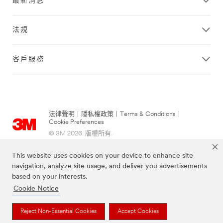
最新消息
w
i
t
法規
h
s
h
客戶服務
o
r
t
w
a
法律聲明
|
隱私權政策
|
Terms & Conditions
|
l
Cookie Preferences
l
© 3M 2026. 版權所有.
s
.
This website uses cookies on your device to enhance site
S
navigation, analyze site usage, and deliver you advertisements
o
m
based on your interests.
e
Cookie Notice
a
r
Reject Non-Essential Cookies
Accept Cookies
e