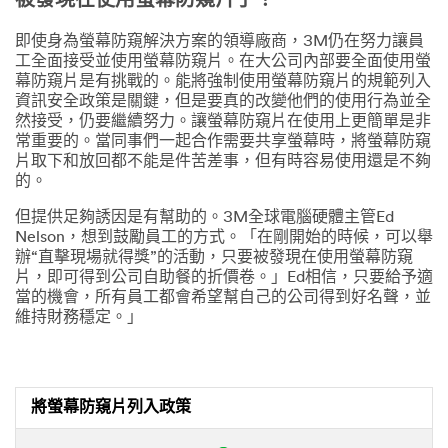
被發現在使用螢幕防窺片了！
即使身為螢幕防窺解決方案的領導廠商，3M仍在努力讓員
工全面接受並使用螢幕防窺片。在大公司內部要全面使用螢
幕防窺片是有挑戰的。能將強制使用螢幕防窺片的規範列入
資訊安全政策是關鍵，但是要真的改變他們的使用行為並全
然接受，仍要繼續努力。讓螢幕防窺片在使用上更簡單是非
常重要的。當同事們一起合作需要共享螢幕時，將螢幕防窺
片取下和放回都不能是件苦差事，但有時容易使用還是不夠
的。
但提供足夠誘因是有幫助的。3M全球電腦硬體主管Ed
Nelson，想到鼓勵員工的方式。「在剛開始的時候，可以舉
辦“直擊現場就得獎”的活動，只要被發現在使用螢幕防窺
片，即可得到公司自助餐的折價卷。」Ed相信，只要給予適
當的機會，所有員工都會希望幫自己的公司得到好名聲，並
維持財務穩定。」
將螢幕防窺片列入政策