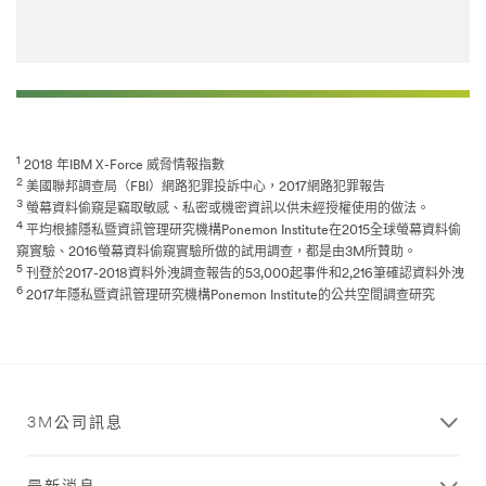
l
e
s
,
i
n
o
ff
1
2018 年IBM X-Force 威脅情報指數
i
2
美國聯邦調查局（FBI）網路犯罪投訴中心，2017網路犯罪報告
c
3
螢幕資料偷窺是竊取敏感、私密或機密資訊以供未經授權使用的做法。
e
4
平均根據隱私暨資訊管理研究機構Ponemon Institute在2015全球螢幕資料偷
s
窺實驗、2016螢幕資料偷窺實驗所做的試用調查，都是由3M所贊助。
a
5
刊登於2017-2018資料外洩調查報告的53,000起事件和2,216筆確認資料外洩
n
6
2017年隱私暨資訊管理研究機構Ponemon Institute的公共空間調查研究
d
c
u
b
i
c
3M公司訊息
l
e
s