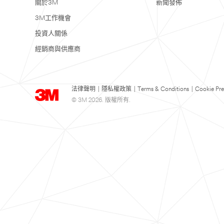
關於3M
新聞發佈
您
3M工作機會
最
投資人關係
近
的
經銷商與供應商
實
體
通
法律聲明
|
隱私權政策
|
Terms & Conditions
|
Cookie Pre
路
© 3M 2026. 版權所有.
請
您
輸
入
縣
市
地
區
名
稱，
以
便
查
詢