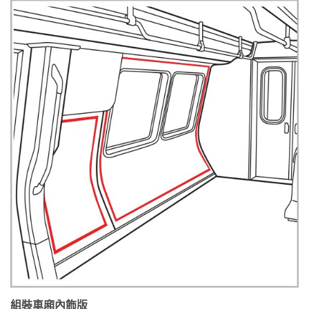
組裝車廂內飾版