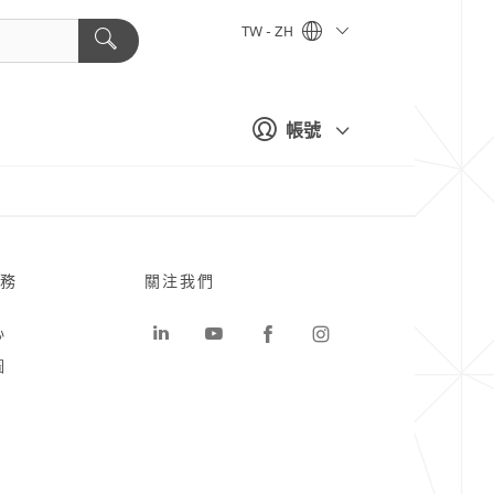
TW - ZH
帳號
務
關注我們
心
圖