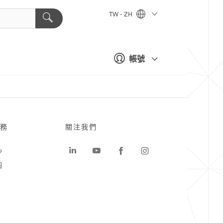
TW - ZH
帳號
務
關注我們
心
圖