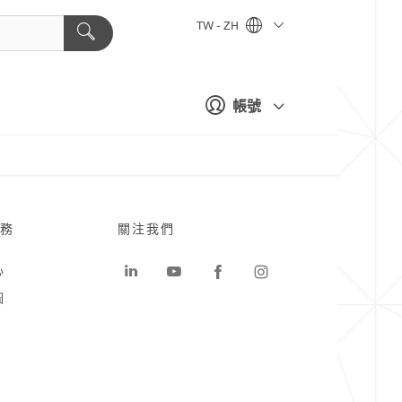
TW - ZH
帳號
務
關注我們
心
圖