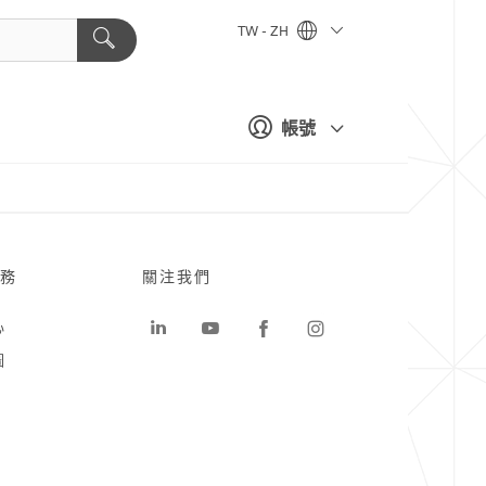
TW - ZH
帳號
務
關注我們
心
圖