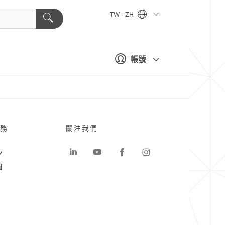
TW - ZH
帳號
務
關注我們
心
圖