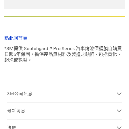
點此回首頁
*3M提供 Scotchgard™ Pro Series 汽車烤漆保護膜自購買
日起5年保固，擔保產品無材料及製造之缺陷 - 包括黃化、
起泡或龜裂。
Close
3M公司訊息
Ask
A
3M
最新消息
Expert
法規