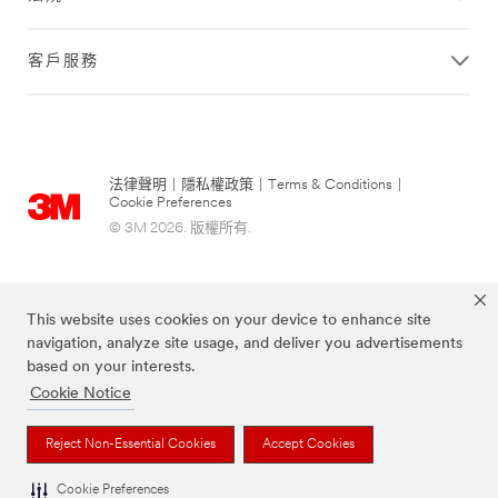
Ready
to
learn
客戶服務
more
about
3M™
Paint
Protection
法律聲明
|
隱私權政策
|
Terms & Conditions
|
Films?
Cookie Preferences
We're
© 3M 2026. 版權所有.
here
to
help.
Please
This website uses cookies on your device to enhance site
tell
navigation, analyze site usage, and deliver you advertisements
us
a
based on your interests.
little
Cookie Notice
information
about
Reject Non-Essential Cookies
Accept Cookies
上述品牌均為3M公司的註冊商標
yourself
and
Cookie Preferences