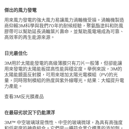
傑出的風力發電
用來風力發電的強大風力易讓風力渦輪機受損。渦輪機製造
商仰賴3M科學與我們70年的耐候經驗，聚氨酯塗料和防風
膠帶可以幫助延長渦輪葉片壽命，並幫助風電場成為可靠、
高效率的再生能源來源。
日光最佳化
3M用於太陽能發電的高級薄膜只有刀片一般薄，但卻能讓
用來發電的太陽能板提高性能與穩定度。舉例來說，3M的
太陽能鏡面反射膜，可用來增加太陽光電模組（PV)的光
量，同時限制模組的熱度與紫外線曝光。結果：大幅提升電
力產能。
查看3M反光膜產品
在最惡劣狀況下仍能漂浮
3M™ 中空玻璃球是惰性、中空的玻璃微球，為具有高強度
和低密度的神奇組合。它們是一種符合業介標準的添加劑，