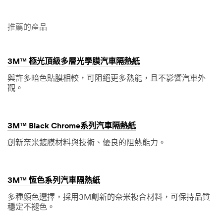
很
謝
抱
謝
推薦的產品
歉！
您
目
您
3M™ 極光頂級多層光學膜汽車隔熱紙
前
的
系
表
與許多暗色貼膜相較，可阻絕更多熱能，且不影響汽車外
統
格
觀。
異
已
常
成
請
功
稍
送
3M™ Black Chrome系列汽車隔熱紙
後
出，
創新奈米鍍膜材料與技術、優良的阻熱能力。
再
3M
試...
同
仁
或
3M™ 恆色系列汽車隔熱紙
經
銷
多種顏色選擇，採用3M創新的奈米複合材料，可保持品質
商
穩定不褪色。
夥