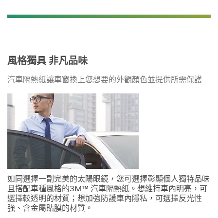
伴
將
儘
快
與
您
聯
風格獨具 非凡品味
繫。
汽車隔熱紙讓車窗換上您想要的外觀顏色並提供所需保護
如同選擇一副完美的太陽眼鏡，您可選擇彰顯個人獨特品味
且搭配車種風格的3M™ 汽車隔熱紙。想維持車內明亮，可
選擇較透明的材質；想加強防護車內隱私，可選擇反光性
強、含金屬貼膜的材質。