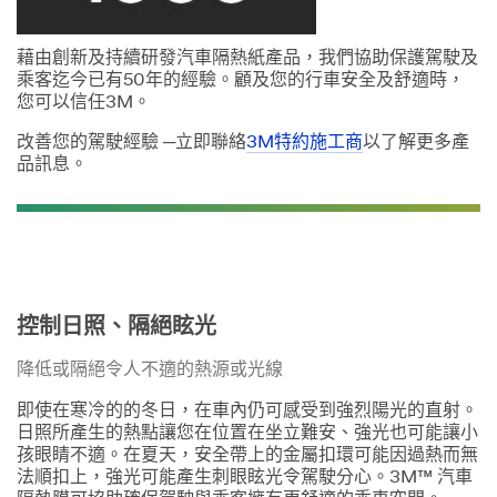
*
意見內
藉由創新及持續研發汽車隔熱紙產品，我們協助保護駕駛及
容 (請盡
乘客迄今已有50年的經驗。顧及您的行車安全及舒適時，
可能描述您的
您可以信任3M。
疑問與需求，
將有助於3M
改善您的駕駛經驗 ─立即聯絡
3M特約施工商
以了解更多產
同仁盡快為您
品訊息。
提供解決方案)
控制日照、隔絕眩光
*
國家/區域
降低或隔絕令人不適的熱源或光線
Taiwan 台灣
即使在寒冷的的冬日，在車內仍可感受到強烈陽光的直射。
日照所產生的熱點讓您在位置在坐立難安、強光也可能讓小
我
孩眼睛不適。在夏天，安全帶上的金屬扣環可能因過熱而無
希望收
法順扣上，強光可能產生刺眼眩光令駕駛分心。3M™ 汽車