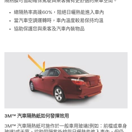
到來自3M的
隔熱膜可協助確保駕駛與乘客擁有更舒適的乘車空間。
電子郵件通
知，了解3M
總隔熱率高達60%，阻絕日曬熱能進入車內
產品最新消息
當汽車空調運轉時，車內溫度較易保持均溫
與優惠訊息。
協助保護您與乘客及汽車內裝物品
3M尊重您的
個人隱私，我
們將不會主動
蒐集您的個人
資料。 3M及
其授權的第三
方將使用您在
線上表單中所
提供的資訊，
根據我們的
網
路隱私權政策
及
個人資料
運用告知聲明
發送給您訂閱
3M™ 汽車隔熱紙如何發揮效用
內容，其中可
能包括產品訊
3M™ 汽車隔熱紙可施作於一般車用玻璃(例如：前檔或車身
息、促銷和提