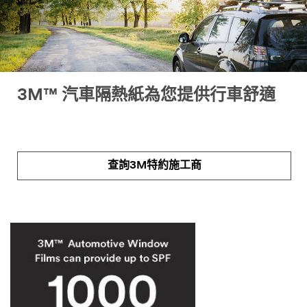
*
客戶類型
請選擇
*
公司名
3M™ 汽車隔熱紙為您提供行車舒適
稱(車主
客戶請填
入"個人")
查詢3M特約施工商
*
電話 (此為白
天可聯絡電
話，手機號碼
為佳)
*
縣市
請選擇