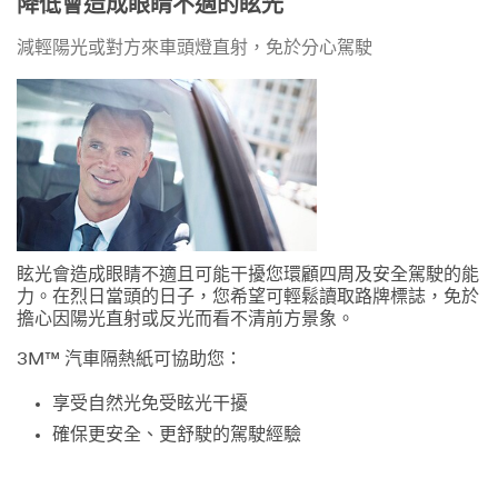
降低會造成眼睛不適的眩光
減輕陽光或對方來車頭燈直射，免於分心駕駛
眩光會造成眼睛不適且可能干擾您環顧四周及安全駕駛的能
力。在烈日當頭的日子，您希望可輕鬆讀取路牌標誌，免於
擔心因陽光直射或反光而看不清前方景象。
3M™ 汽車隔熱紙可協助您：
享受自然光免受眩光干擾
確保更安全、更舒駛的駕駛經驗