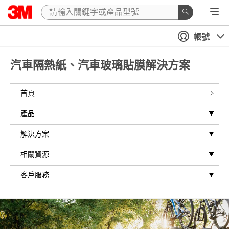
關
閉
帳號
歡迎與我們
汽車隔熱紙、汽車玻璃貼膜解決方案
聯繫
首頁
請填寫所有項
目，註明為
產品
「非必填」者
例外。
解決方案
*
電子郵件
相關資源
客戶服務
*
姓氏
*
名字