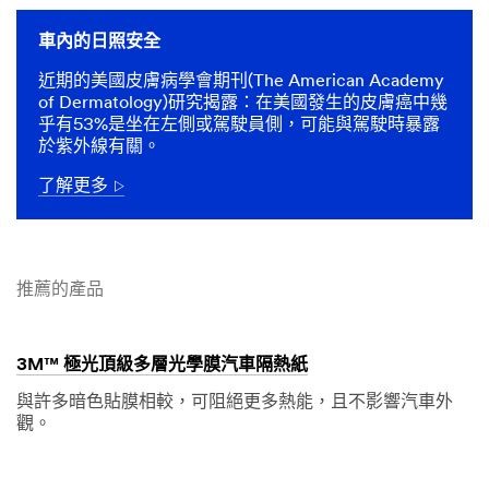
車內的日照安全
近期的美國皮膚病學會期刊(The American Academy
of Dermatology)研究揭露：在美國發生的皮膚癌中幾
乎有53%是坐在左側或駕駛員側，可能與駕駛時暴露
於紫外線有關。
了解更多
Arrow
推薦的產品
3M™ 極光頂級多層光學膜汽車隔熱紙
與許多暗色貼膜相較，可阻絕更多熱能，且不影響汽車外
觀。