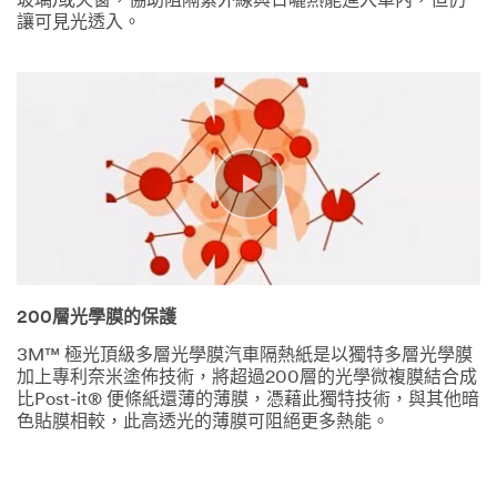
玻璃)或天窗，協助阻隔紫外線與日曬熱能進入車內，但仍
供服務等。如
讓可見光透入。
您不想收到前
述產品訊息、
促銷、服務訊
息，可選擇取
消訂閱。
提醒您：您所
提供的資訊(包
含原始郵件內
容與後續回覆)
可能會經由美
國的網站伺服
器系統傳輸與
保存。如果您
200層光學膜的保護
不同意您的個
人資料經由上
3M™ 極光頂級多層光學膜汽車隔熱紙是以獨特多層光學膜
述方法傳輸，
加上專利奈米塗佈技術，將超過200層的光學微複膜結合成
請勿使用此線
比Post-it® 便條紙還薄的薄膜，憑藉此獨特技術，與其他暗
上表單功能。
色貼膜相較，此高透光的薄膜可阻絕更多熱能。
送出