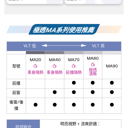
極透MA系列使用推廌
VLT 低
VLT 高
MA80
MA20
MA40
MA70
型號
MA90
極透
車身
隔熱
車身
隔熱
前擋
隔熱
清晰
前擋
前窗
後窗/後
擋
明亮視野 + 涼爽舒適：
好評組合