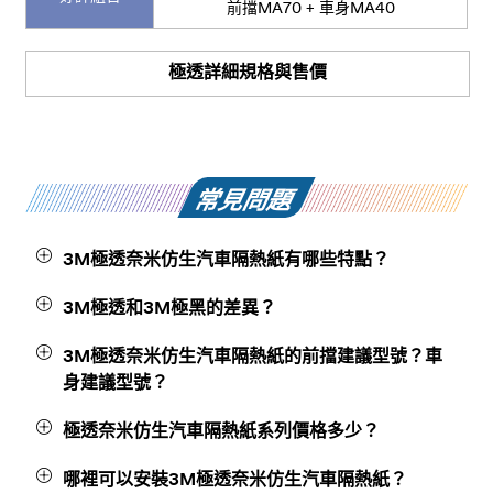
前擋MA70 + 車身MA40
極透詳細規格與售價
常見問題
3M極透奈米仿生汽車隔熱紙有哪些特點？
奈米仿生科技，源自南美大閃蝶以自然為師的啟
3M極透和3M極黑的差異？
發，發展出仿生多層光學膜結構，能有效將紅外
3M極透和3M極黑都是高隔熱的非金屬汽車隔熱
3M極透奈米仿生汽車隔熱紙的前擋建議型號？車
線熱能層層反射，最高阻隔99%紅外線，但同時
紙，都不會干擾電子訊號，能保持通訊順暢。
身建議型號？
保留可見光，讓極透奈米仿生汽車隔熱紙能做到
高透又高隔熱。斜射隔熱增強技術，更能在正午
極透應用奈米仿生技術與斜射隔熱增強技術，
3M極透提供多款高透光度的選擇，包括MA70、
極透奈米仿生汽車隔熱紙系列價格多少？
最炎熱時，總隔熱率再達最高18%的強化。隔熱
並提供多款高透光度選擇，適合重視行車安
MA80、MA90，皆是用在前擋的首選，透光度
全，追求汽車前擋玻璃高透清晰又強效隔熱的
又清晰，適合用在汽車前擋玻璃給您最舒適的駕
前擋建議售價23,000元，車身建議售價35,000
哪裡可以安裝3M極透奈米仿生汽車隔熱紙？
越高，視野愈明亮。上述型號皆可用於車身，也
您。