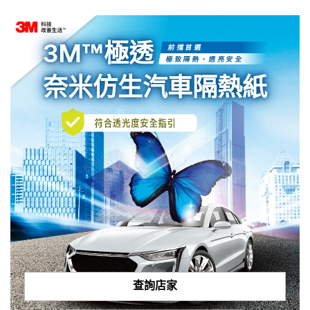
3M™極透
前擋首選
極致隔熱、透亮安全
奈米仿生汽車隔熱紙
查詢店家