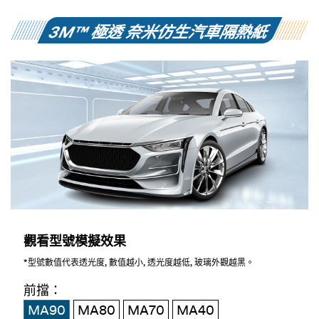
鄉時，昏暗的環境下，需要絕佳的開車視線，才能確保
行車的安全，因此在汽車隔熱紙的選擇上，我最重視清
3M™ 極透 奈米仿生汽車隔熱紙
晰度。新一代3M極透奈米仿生汽車隔熱紙，是以奈米
仿生技術發展而出的高透隔熱紙，高透又隔熱，滿足我
時常在外，需要最佳視野與最強隔熱防護需求，完美符
合我的期待。
觀看型號模擬效果
*型號數值代表透光度, 數值越小, 透光度越低, 玻璃外觀越黑。
前擋：
MA90
MA80
MA70
MA40