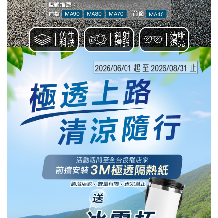
仿生
斜射
清晰
科技
增強
透亮