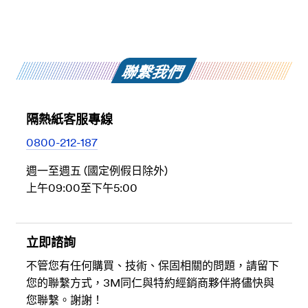
乘體驗。
元。
另外推出MA40、MA20可搭配。
極黑採奈米陶瓷技術，質感黑外觀能搭配各式
請參考
特約施工商名單
選擇極透店家
車色並提供隱蔽效果，車內看出去仍是高清晰
車主可依據最在意的隔熱效果、視野明亮度，選
視野，適合喜歡黑色系車色搭配又要求高清晰
擇以下前擋+車身型號推廌組合：
的您。
聯繫我們
明亮視野 + 涼爽舒適：前擋MA70 + 車身
MA40
隔熱紙客服專線
0800-212-187
週一至週五 (國定例假日除外)
上午09:00至下午5:00
立即諮詢
不管您有任何購買、技術、保固相關的問題，請留下
您的聯繫方式，3M同仁與特約經銷商夥伴將儘快與
您聯繫。謝謝！