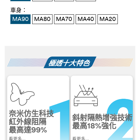
車身：
MA90
MA80
MA70
MA40
MA20
極透十大特色
奈米仿生科技
斜射隔熱
增強技術
紅外線阻隔
最高
18%
強化
最高達
99%
看更多...
看更多...