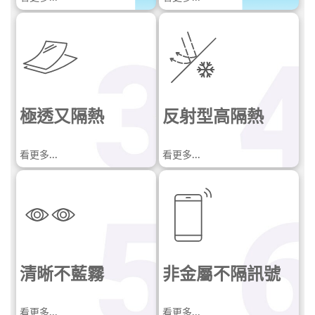
極透又隔熱
反射型
高隔熱
源自南美大閃蝶翅膀對光線的反射啟發，3M科
學家以自然為師，應用仿生科技，發展出仿生
看更多...
看更多...
多層光學膜。
比頭髮還細的薄薄一層隔熱紙中，由超過200
層的薄膜組合而成，能有效將太陽光中的紅外
線層層反射，最高阻隔99%紅外線
*
*900-1000nm波長之紅外線阻隔效果
清晰不藍霧
非金屬
不隔訊號
看更多...
看更多...