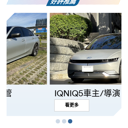
好評推廌
IQNIQ5車主/導演
IQNIQ5車主/導演
看更多
使用型號：極透MA40(前擋)、極透MA20(車身)
導演工作經常早出晚歸，在清晨或夜晚，或出外景到偏