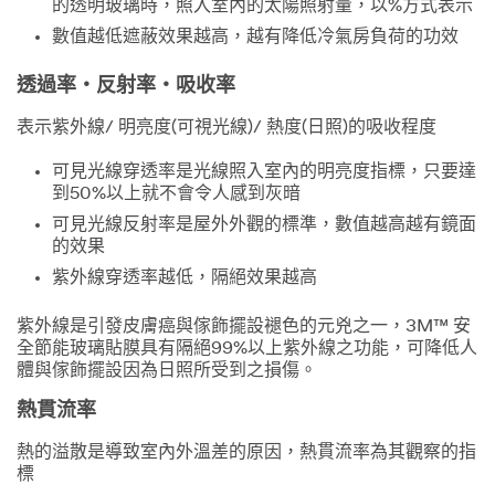
的透明玻璃時，照入室內的太陽照射量，以%方式表示
數值越低遮蔽效果越高，越有降低冷氣房負荷的功效
透過率‧反射率‧吸收率
表示紫外線/ 明亮度(可視光線)/ 熱度(日照)的吸收程度
可見光線穿透率是光線照入室內的明亮度指標，只要達
到50%以上就不會令人感到灰暗
可見光線反射率是屋外外觀的標準，數值越高越有鏡面
的效果
紫外線穿透率越低，隔絕效果越高
紫外線是引發皮膚癌與傢飾擺設褪色的元兇之一，3M™ 安
全節能玻璃貼膜具有隔絕99%以上紫外線之功能，可降低人
體與傢飾擺設因為日照所受到之損傷。
熱貫流率
熱的溢散是導致室內外溫差的原因，熱貫流率為其觀察的指
標