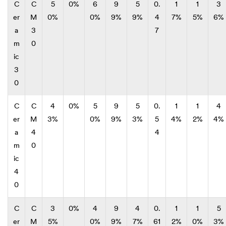
C
C
5
0%
6
9
5
0.
1
1
3
er
M
0%
0%
9%
9%
4
7%
5%
6%
a
3
7
m
0
ic
3
0
C
C
4
0%
5
9
5
0.
1
1
4
er
M
3%
0%
9%
3%
5
4%
2%
4%
a
4
4
m
0
ic
4
0
C
C
3
0%
4
9
4
0.
1
1
5
er
M
5%
0%
9%
7%
61
2%
0%
3%