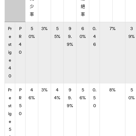
少
絕
率
率
Pr
P
5
3%
5
9
6
0.
7%
3
e
R
0%
5%
9.
0%
4
9%
st
4
9%
6
ig
0
e
4
0
Pr
P
4
3%
4
9
5
0.
8%
5
e
R
6%
4%
9.
6%
5
0%
st
5
9%
0
ig
0
e
5