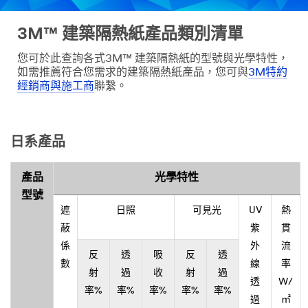
3M™ 建築隔熱紙產品類別清單
您可於此查詢各式3M™ 建築隔熱紙的型號與光學特性，
如需推薦符合您需求的建築隔熱紙產品，您可與
3M特約
經銷商與施工商
聯繫。
日系產品
產品
光學特性
型號
遮
日照
可見光
UV
熱
蔽
紫
貫
係
外
流
反
透
吸
反
透
數
線
率
射
過
收
射
過
透
W/
率%
率%
率%
率%
率%
過
㎡