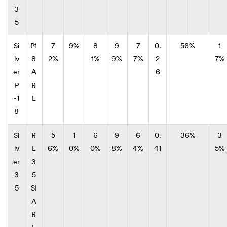
3
5
Si
P1
7
9%
8
9
7
0.
56%
1
lv
8
2%
1%
9%
7%
2
7%
er
A
6
P
R
-1
L
8
Si
R
5
1
6
9
6
0.
36%
3
lv
E
6%
0%
0%
8%
4%
41
5%
er
3
3
5
5
SI
A
R