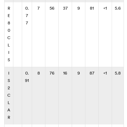
R
0.
7
56
37
9
81
<1
5.6
E
7
8
7
0
C
L
I
S
I
0.
8
76
16
9
87
<1
5.8
S
91
2
C
L
A
R