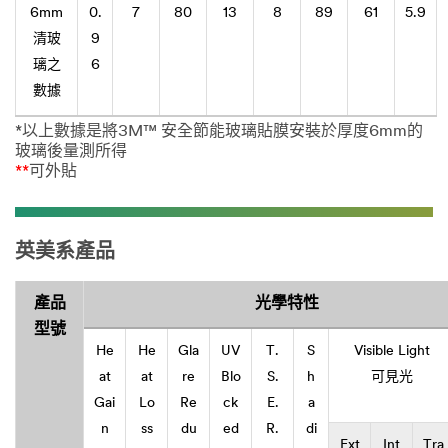
6mm
0.
7
80
13
8
89
61
5.9
清玻
9
璃之
6
數據
*以上數據是將3M™ 安全節能玻璃貼膜安裝於厚度6mm的
玻璃後量測所得
**
可外貼
英美系產品
產品
光學特性
型號
He
He
Gla
UV
T.
S
Visible Light
at
at
re
Blo
S.
h
可見光
Gai
Lo
Re
ck
E.
a
n
ss
du
ed
R.
di
Ext
Int
Tra