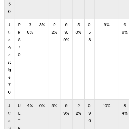
5
0
Ul
P
3
3%
2
9
5
0.
9%
6
tr
R
8%
2%
9.
0%
5
9%
a
S
9%
8
Pr
7
e
0
st
ig
e
7
0
Ul
U
4%
0%
5%
9
2
0.
10%
8
tr
L
9%
2%
9
4%
a
T
0
S
R