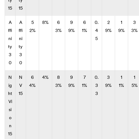
ty
ty
15
15
A
A
5
8%
6
9
6
0.
2
1
3
ffi
ffi
2%
3%
9%
1%
4
9%
9%
3%
ni
ni
5
ty
ty
3
3
0
0
N
N
6
4%
8
9
7
0.
3
1
1
ig
V
4%
3%
9%
1%
3
9%
1%
5%
ht
15
3
Vi
si
o
n
15