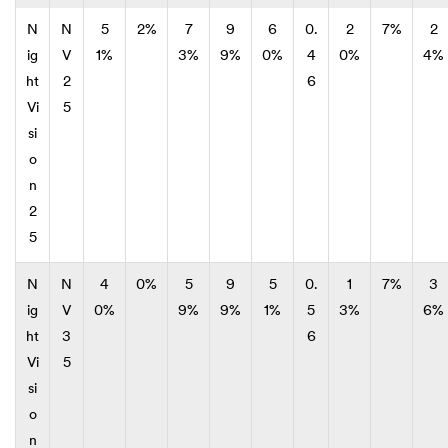
N
N
5
2%
7
9
6
0.
2
7%
2
ig
V
1%
3%
9%
0%
4
0%
4%
ht
2
6
Vi
5
si
o
n
2
5
N
N
4
0%
5
9
5
0.
1
7%
3
ig
V
0%
9%
9%
1%
5
3%
6%
ht
3
6
Vi
5
si
o
n