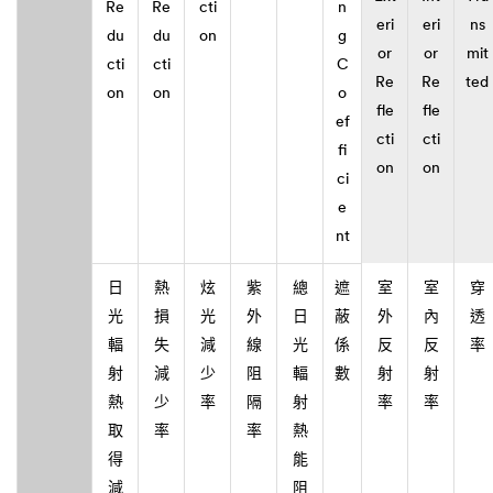
Re
Re
cti
n
eri
eri
ns
du
du
on
g
or
or
mit
cti
cti
C
Re
Re
ted
on
on
o
fle
fle
ef
cti
cti
fi
on
on
ci
e
nt
日
熱
炫
紫
總
遮
室
室
穿
光
損
光
外
日
蔽
外
內
透
輻
失
減
線
光
係
反
反
率
射
減
少
阻
輻
數
射
射
熱
少
率
隔
射
率
率
取
率
率
熱
得
能
減
阻