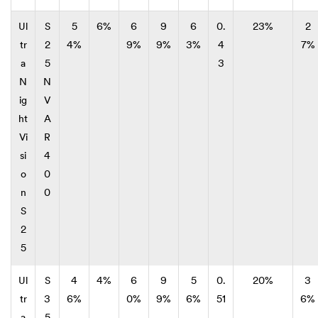
Ul
S
5
6%
6
9
6
0.
23%
2
tr
2
4%
9%
9%
3%
4
7%
a
5
3
N
N
ig
V
ht
A
Vi
R
si
4
o
0
n
0
S
2
5
Ul
S
4
4%
6
9
5
0.
20%
3
tr
3
6%
0%
9%
6%
51
6%