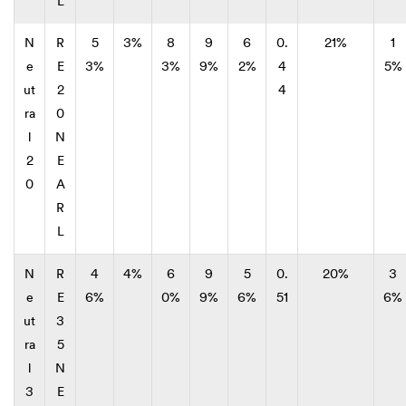
L
N
R
5
3%
8
9
6
0.
21%
1
e
E
3%
3%
9%
2%
4
5%
ut
2
4
ra
0
l
N
2
E
0
A
R
L
N
R
4
4%
6
9
5
0.
20%
3
e
E
6%
0%
9%
6%
51
6%
ut
3
ra
5
l
N
3
E