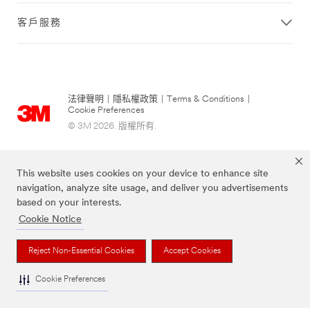
客戶服務
法律聲明
|
隱私權政策
|
Terms & Conditions
|
Cookie Preferences
© 3M 2026. 版權所有.
This website uses cookies on your device to enhance site
navigation, analyze site usage, and deliver you advertisements
based on your interests.
Cookie Notice
Reject Non-Essential Cookies
Accept Cookies
上述品牌均為3M公司的註冊商標
Cookie Preferences