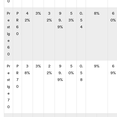
0
Pr
P
4
3%
3
9
5
0.
8%
6
e
R
2%
2%
9.
3%
5
0%
st
6
9%
4
ig
0
e
6
0
Pr
P
3
3%
2
9
5
0.
9%
6
e
R
8%
2%
9.
0%
5
9%
st
7
9%
8
ig
0
e
7
0