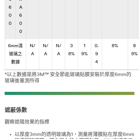
6
A
0
6
0
0
0
6mm清
N/
N/
N/
3
1
0.
8%
8
玻璃之
A
A
A
8%
9%
9
9%
數據
4
*以上數據是將3M™ 安全節能玻璃貼膜安裝於厚度6mm的
玻璃後量測所得
遮蔽係數
觀察遮陽效果的指標
以厚度3mm的透明玻璃為1，測量將薄膜貼在厚度6mm