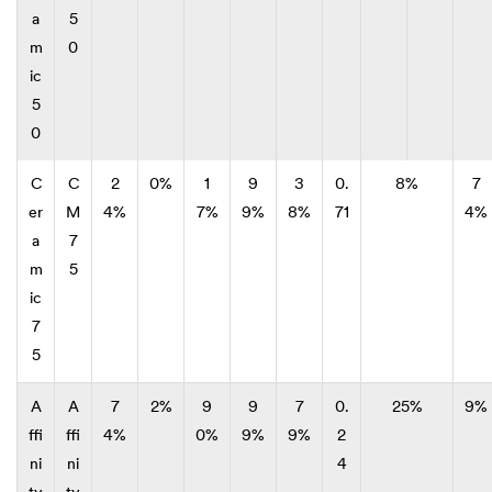
a
5
m
0
ic
5
0
C
C
2
0%
1
9
3
0.
8%
7
er
M
4%
7%
9%
8%
71
4%
a
7
m
5
ic
7
5
A
A
7
2%
9
9
7
0.
25%
9%
ffi
ffi
4%
0%
9%
9%
2
ni
ni
4