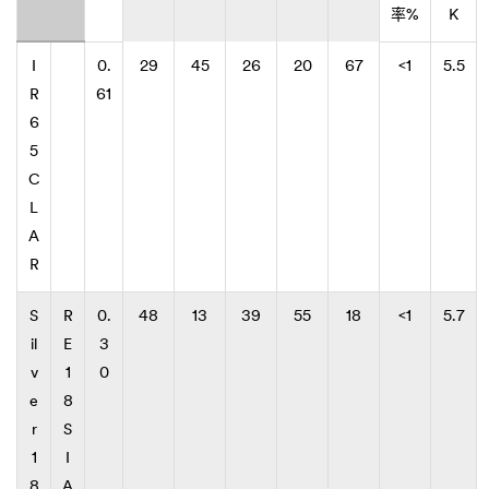
率%
K
I
0.
29
45
26
20
67
<1
5.5
R
61
6
5
C
L
A
R
S
R
0.
48
13
39
55
18
<1
5.7
il
E
3
v
1
0
e
8
r
S
1
I
8
A