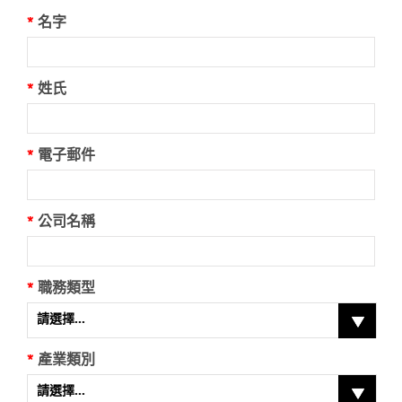
選
擇
*
名字
“
其
他
*
姓氏
”
，
請
填
*
電子郵件
寫
（
可
選
*
公司名稱
）
*
職務類型
請選擇...
*
產業類別
如
請選擇...
果