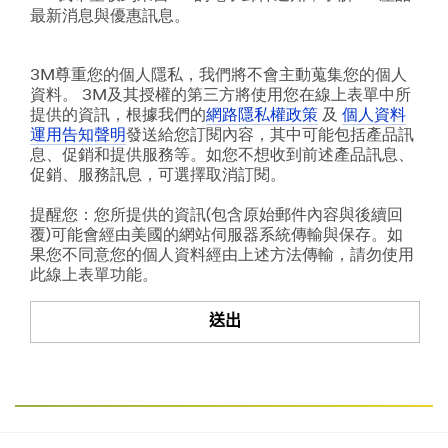
最新消息與優惠訊息。
3M尊重您的個人隱私，我們將不會主動蒐集您的個人
資料。 3M及其授權的第三方將使用您在線上表單中所
提供的資訊，根據我們的
網路隱私權政策
及
個人資料
運用告知聲明
發送給您訂閱內容，其中可能包括產品訊
息、促銷和提供服務等。如您不想收到前述產品訊息、
促銷、服務訊息，可選擇取消訂閱。
提醒您：您所提供的資訊(包含原始郵件內容與後續回
覆)可能會經由美國的網站伺服器系統傳輸與保存。如
果您不同意您的個人資料經由上述方法傳輸，請勿使用
此線上表單功能。
送出
很
謝
抱
謝
歉！
您!