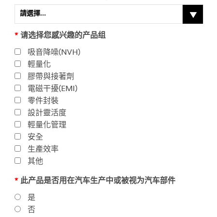
請選擇...
*
请选择您感兴趣的产品组
吸音降噪(NVH)
輕量化
膠帶與接著劑
電磁干擾(EMI)
零件封裝
設計靈活度
輕量化管理
安全
生產效率
其他
*
此产品是否用在汽车生产中或被视为汽车部件
如
果
是
您
否