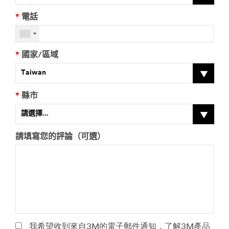
您
選
*
電話
擇
如
「
果
其
您
*
國家/區域
他
選
」
擇
Taiwan
，
「
請
其
*
縣市
具
他
體
」
請選擇...
說
，
明
請
請填寫您的評論（可選）
（
具
非
體
必
說
填
明
）
（
非
必
填
）
我希望收到來自3M的電子郵件通知，了解3M產品