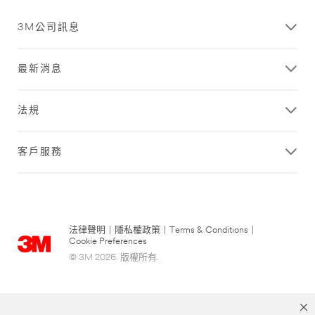
目
您
前
的
3M公司訊息
系
表
統
格
異
已
最新消息
常
成
請
功
稍
送
法規
後
出。
再
試...
客戶服務
法律聲明
|
隱私權政策
|
Terms & Conditions
|
Cookie Preferences
© 3M 2026. 版權所有.