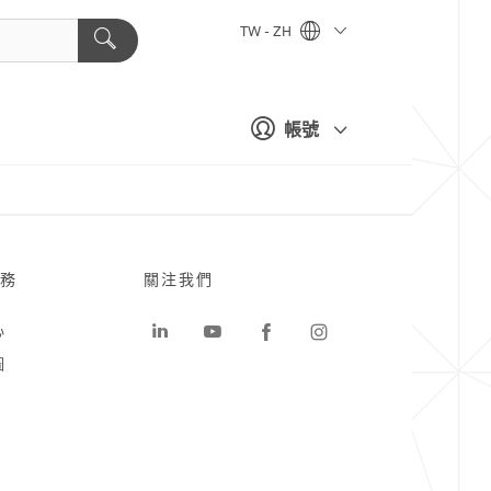
TW - ZH
帳號
務
關注我們
心
圖