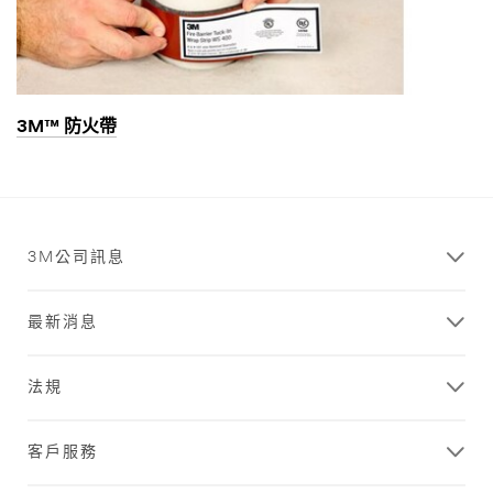
3M™ 防火帶
3M公司訊息
最新消息
法規
客戶服務