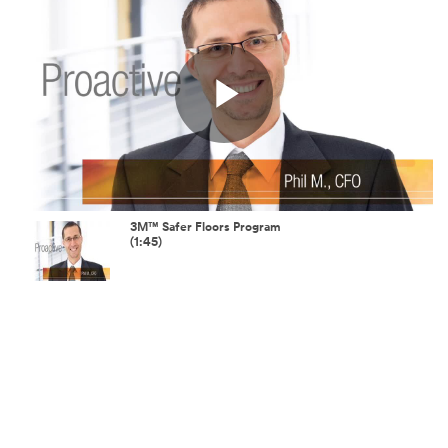
Play
Video
3M™ Safer Floors Program
(1:45)