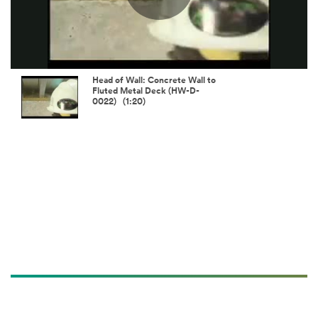
Play
Video
Head of Wall: Concrete Wall to
Fluted Metal Deck (HW-D-
0022) (1:20)