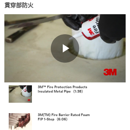
貫穿部防火
Play
Video
3M™ Fire Protection Products
Insulated Metal Pipe (1:38)
3M(TM) Fire Barrier Rated Foam
FIP 1-Step (6:06)