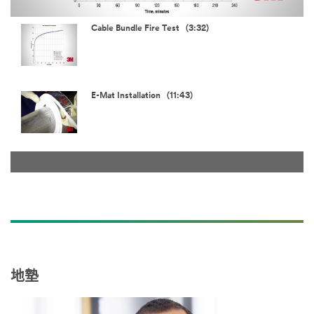
Video
Cable Bundle Fire Test (3:32)
E-Mat Installation (11:43)
地墊