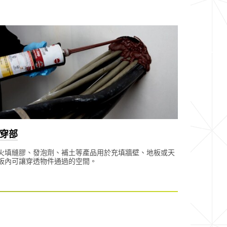
穿部
火填縫膠、發泡劑、補土等產品用於充填牆壁、地板或天
板內可讓穿透物件通過的空間。