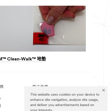
M™ Clean-Walk™ 地墊
務
關注我們
This website uses cookies on your device to
心
enhance site navigation, analyze site usage,
and deliver you advertisements based on
圖
your interests.