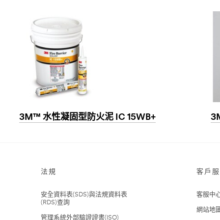
3M™ 水性凝固型防火泥 IC 15WB+
3
法規
客戶服
安全資料表(SDS)與法規資料表
客服中
(RDS)查詢
網站地
管理系統外部驗證證書(ISO)