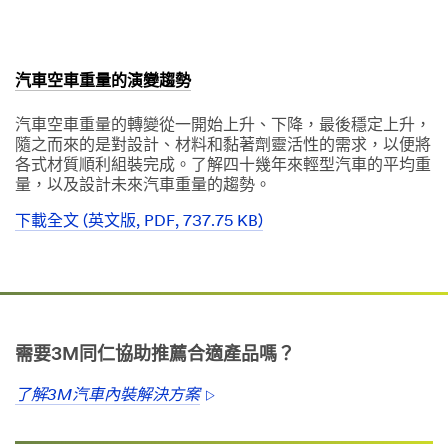
1901
include
promotions,
product
information
汽車空車重量的演變趨勢
and service
offers. Please
汽車空車重量的轉變從一開始上升、下降，最後穩定上升，
be aware that
隨之而來的是對設計、材料和黏著劑靈活性的需求，以便將
this
各式材質順利組裝完成。了解四十幾年來輕型汽車的平均重
information
量，以及設計未來汽車重量的趨勢。
may be stored
on a server
下載全文 (英文版, PDF, 737.75 KB)
located in the
Dec
1,
U.S. If you do
1901
not consent to
this use of your
personal
Close
information,
需要3M同仁協助推薦合適產品嗎？
please do not
use this
了解3M汽車內裝解決方案
system.
Sign
Up
SUBMIT