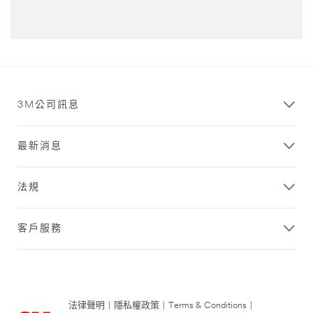
you
Last Name
for
more
details.
You
Company
should
Name
hear
3M公司訊息
from
us
within
Country/Regio
最新消息
24-
n
48
United States
hours.
法規
3M takes
your privacy
客戶服務
seriously. 3M
and its
authorized
third parties
will use the
法律聲明
|
隱私權政策
|
Terms & Conditions
|
information