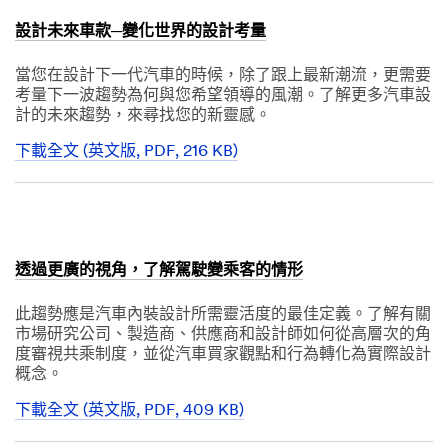
"The Science
Inside:
設計未來車款─變化世界的設計考量
Exploring
Innovations in
當您在設計下一代汽車的時候，除了跟上最新潮流，更需要
the
考量下一波趨勢為何與您希望領導的風潮。了解更多汽車設
Automotive
計的未來趨勢，來尋找您的新靈感。
Space"
下載全文 (英文版, PDF, 216 KB)
3M takes your
Dec
privacy
1,
1901
seriously. 3M
and its
authorized
third parties
透過更廣的視角，了解駕駛變乘客的情形
will use the
information
此趨勢應是汽車內裝設計所需靈活度的最佳定義。了解有關
you provided
市場研究公司、製造商、供應商和設計師如何從高層次的角
in accordance
度審視共乘制度，並從汽車買家觀點和行為轉化為實際設計
with our
概念。
Privacy Policy
to send you
下載全文 (英文版, PDF, 409 KB)
communicatio
Dec
1,
ns which may