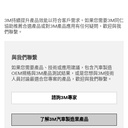
for
The
Science
Thanks
Our
3M持續提升產品效能以符合客戶需求。如果您需要3M同仁
Inside
for
Apologies...
協助推薦合適產品或對3M產品應用有任何疑問，歡迎與我
Asking!
們聯繫。
An
All
error
Thanks
fields
has
for
are
occurred
submitting
required
while
與我們聯繫
your
unless
submitting.
question.
indicated
如果您需要產品、技術或應用建議，包含汽車製造
Please
We’ll
optional
OEM規格與3M產品測試結果，或是您想與3M技術
try
find
人員討論最適合您專案的產品，歡迎與我們聯繫。
again
a
later...
3M
Business Email
Application
Address
諮詢3M專家
Engineer
to
address
First Name
it
了解3M汽車製造業產品
or
contact