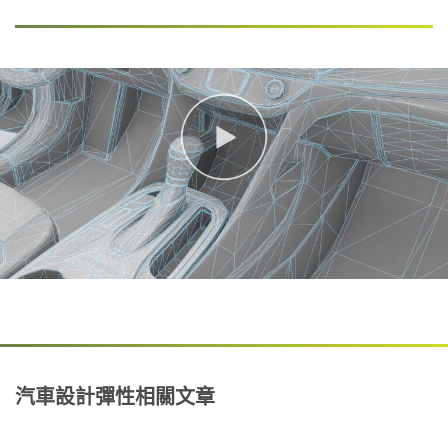
Country/Regio
n
United States
Applicati
O
on
t
Purpose
h
Select One
e
r
I
My Role
n
Select One
d
u
s
Timeline
t
O
Select One
r
t
i
h
e
e
Project
s
r
汽車設計彈性相關文章
Status
R
Select One
o