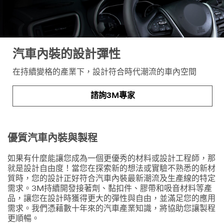
Business Email
Address
汽車內裝的設計彈性
First Name
在持續變格的產業下，設計符合時代潮流的車內空間
諮詢3M專家
Last Name
優質汽車內裝與製程
Company
Name
如果有什麼能讓您成為一個更優秀的材料或設計工程師，那
就是設計自由度！當您在探索新的想法或實驗不熟悉的新材
質時，您的設計正好符合汽車內裝最新潮流及生產線的特定
Phone Number
需求。3M持續開發接著劑、黏扣件、膠帶和吸音材料等產
品，讓您在設計時獲得更大的彈性與自由，並滿足您的應用
需求。我們憑藉數十年來的汽車產業知識，將協助您讓製程
更順暢。