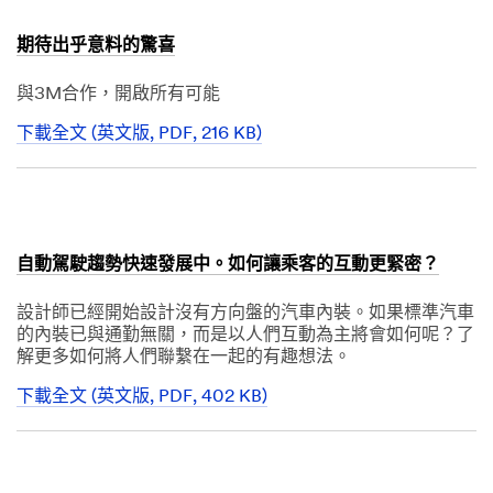
l
e
Performa
期待出乎意料的驚喜
nce
Criteria
與3M合作，開啟所有可能
Select One
下載全文 (英文版, PDF, 216 KB)
Dec
Describe
1,
1901
Your
Challenge or
Application
自動駕駛趨勢快速發展中。如何讓乘客的互動更緊密？
設計師已經開始設計沒有方向盤的汽車內裝。如果標準汽車
的內裝已與通勤無關，而是以人們互動為主將會如何呢？了
解更多如何將人們聯繫在一起的有趣想法。
下載全文 (英文版, PDF, 402 KB)
Dec
I would
1,
like to
1901
subscribe to