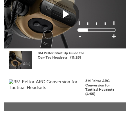
Play
Video
3M Peltor Start Up Guide for
ComTac Headsets (11:26)
3M Peltor ARC
Conversion for
Tactical Headsets
(4:55)