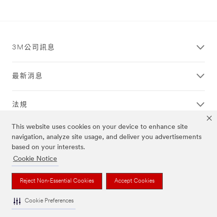
3M公司訊息
最新消息
法規
This website uses cookies on your device to enhance site
客戶服務
navigation, analyze site usage, and deliver you advertisements
based on your interests.
Cookie Notice
Reject Non-Essential Cookies
Accept Cookies
法律聲明
|
隱私權政策
|
Terms & Conditions
|
Cookie Preferences
Cookie Preferences
© 3M 2026. 版權所有.