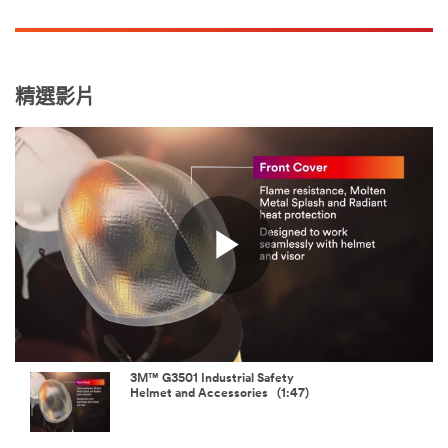
精選影片
Play
Video
3M™ G3501 Industrial Safety
Helmet and Accessories (1:47)