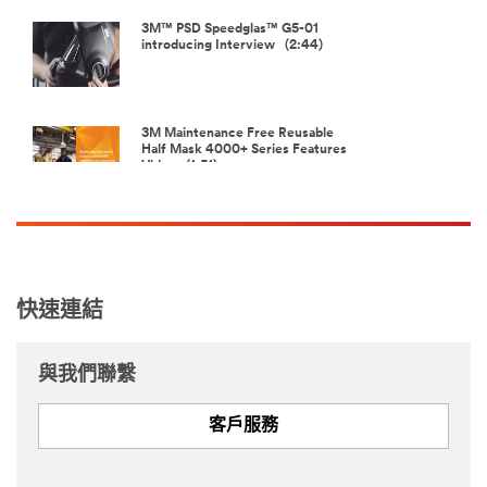
3M™ PSD Speedglas™ G5-01
introducing Interview (2:44)
3M Maintenance Free Reusable
Half Mask 4000+ Series Features
Video (1:51)
Load More
快速連結
與我們聯繫
客戶服務