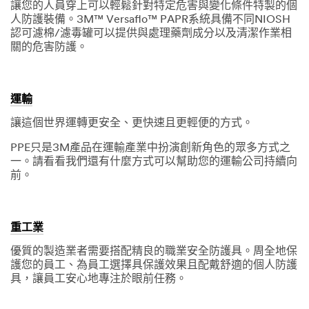
讓您的人員穿上可以輕鬆針對特定危害與變化條件特製的個
人防護裝備。3M™ Versaflo™ PAPR系統具備不同NIOSH
認可濾棉/濾毒罐可以提供與處理藥劑成分以及清潔作業相
關的危害防護。
運輸
讓這個世界運轉更安全、更快速且更輕便的方式。
PPE只是3M產品在運輸產業中扮演創新角色的眾多方式之
一。請看看我們還有什麼方式可以幫助您的運輸公司持續向
前。
重工業
優質的製造業者需要搭配精良的職業安全防護具。周全地保
護您的員工、為員工選擇具保護效果且配戴舒適的個人防護
具，讓員工安心地專注於眼前任務。